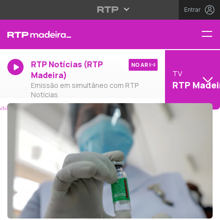
Entrar
RTP Notícias (RTP
NO AR
TV
Madeira)
RTP Madei
Emissão em simultâneo com RTP
Notícias