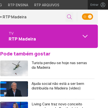
G
RTP ENSINA
RTP ARQUIVOS
Entrar
+ RTP Madeira
TV
RTP Madeira
Pode também gostar
Turista perdeu-se hoje nas serras
da Madeira
Ajuda social não está a ser bem
distribuída na Madeira (vídeo)
Living Care traz novo conceito