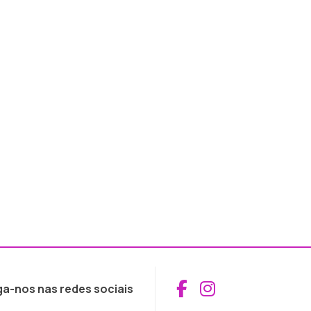
Aceder ao Fac
Aceder ao I
ga-nos nas redes sociais