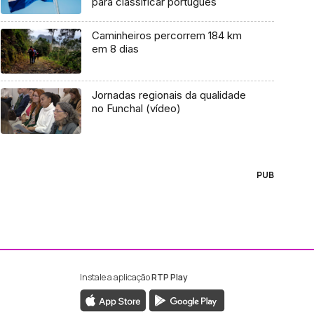
para classificar português
Caminheiros percorrem 184 km
em 8 dias
Jornadas regionais da qualidade
no Funchal (vídeo)
PUB
Instale a aplicação
RTP Play
ebook da RTP Madeira
nstagram da RTP Madeira