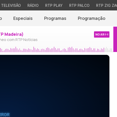
TELEVISÃO
RÁDIO
RTP PLAY
RTP PALCO
RTP ZIG ZA
o
Especiais
Programas
Programação
TP Madeira)
NO AR
neo com RTP Notícias
RROR