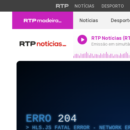
NOTÍCIAS
DESPORTO
Notícias
Desport
RTP Notícias (R
Emissão em simultâ
ERRO
204
HLS.JS FATAL ERROR - NETWORK E