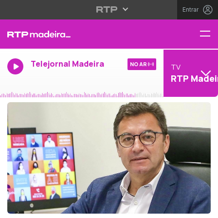
Entrar
Telejornal Madeira
NO AR
TV
RTP Madei