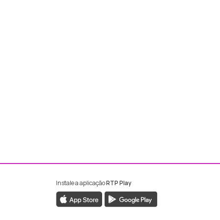
Instale a aplicação
RTP Play
ebook da RTP Madeira
nstagram da RTP Madeira