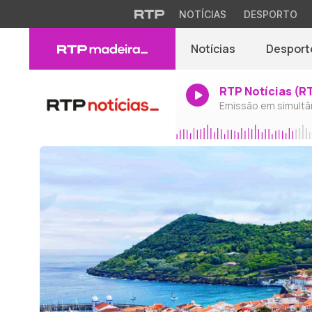
NOTÍCIAS
DESPORTO
Notícias
Desport
RTP Notícias (R
Emissão em simultâ