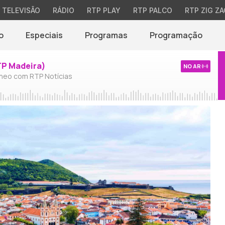
TELEVISÃO
RÁDIO
RTP PLAY
RTP PALCO
RTP ZIG ZA
o
Especiais
Programas
Programação
TP Madeira)
NO AR
neo com RTP Notícias