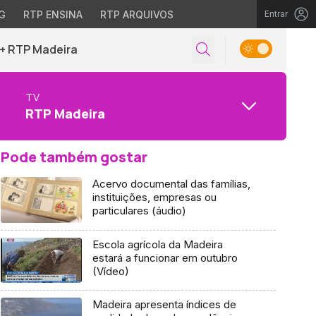
G
RTP ENSINA
RTP ARQUIVOS
Entrar
+ RTP Madeira
TV
RTP Madeira
Pode também gostar
Acervo documental das famílias,
instituições, empresas ou
particulares (áudio)
Escola agrícola da Madeira
estará a funcionar em outubro
(Vídeo)
Madeira apresenta índices de