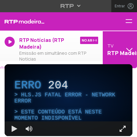
Entrar
RTP Notícias (RTP
NO AR
TV
Madeira)
RTP Madei
Emissão em simultâneo com RTP
Notícias
ERRO
204
HLS.JS FATAL ERROR - NETWORK
ERROR
ESTE CONTEÚDO ESTÁ NESTE
MOMENTO INDISPONÍVEL