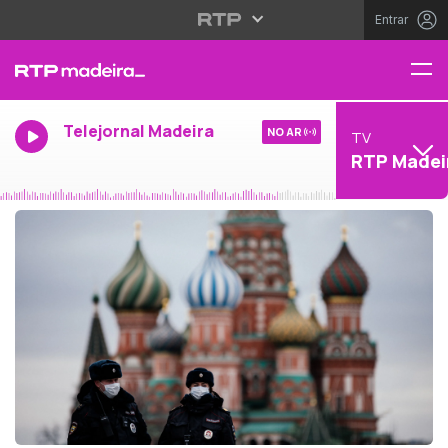
Entrar
Telejornal Madeira
NO AR
TV
RTP Madei