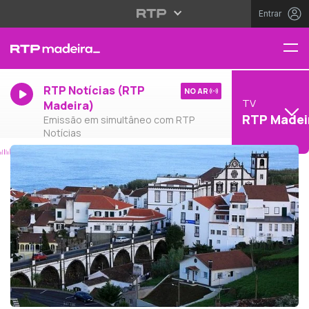
Entrar
RTP Notícias (RTP
NO AR
TV
Madeira)
RTP Madei
Emissão em simultâneo com RTP
Notícias