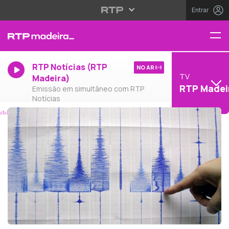
Entrar
RTP Notícias (RTP
NO AR
TV
Madeira)
RTP Madei
Emissão em simultâneo com RTP
Notícias