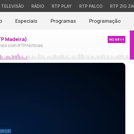
TELEVISÃO
RÁDIO
RTP PLAY
RTP PALCO
RTP ZIG ZA
o
Especiais
Programas
Programação
TP Madeira)
NO AR
neo com RTP Notícias
RROR