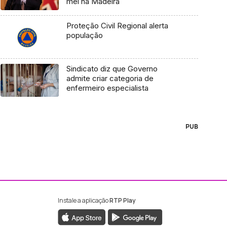
mel na Madeira
Proteção Civil Regional alerta
população
Sindicato diz que Governo
admite criar categoria de
enfermeiro especialista
PUB
Instale a aplicação
RTP Play
ebook da RTP Madeira
nstagram da RTP Madeira