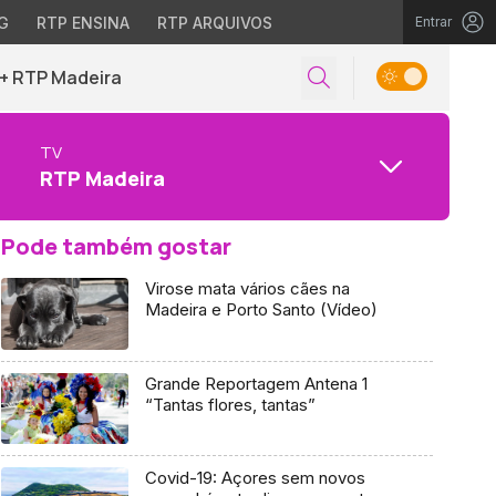
G
RTP ENSINA
RTP ARQUIVOS
Entrar
+ RTP Madeira
TV
RTP Madeira
Pode também gostar
Virose mata vários cães na
Madeira e Porto Santo (Vídeo)
Grande Reportagem Antena 1
“Tantas flores, tantas”
Covid-19: Açores sem novos