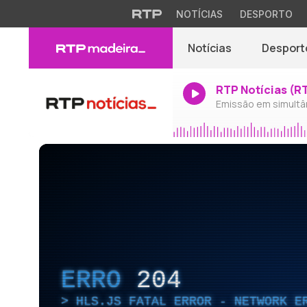
NOTÍCIAS
DESPORTO
Notícias
Desport
RTP Notícias (R
Emissão em simultâ
ERRO
204
HLS.JS FATAL ERROR - NETWORK E