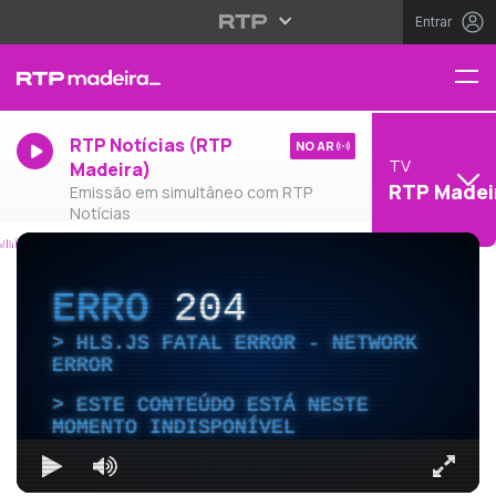
Entrar
RTP Notícias (RTP
NO AR
TV
Madeira)
RTP Madei
Emissão em simultâneo com RTP
Notícias
ERRO
204
HLS.JS FATAL ERROR - NETWORK
ERROR
ESTE CONTEÚDO ESTÁ NESTE
MOMENTO INDISPONÍVEL