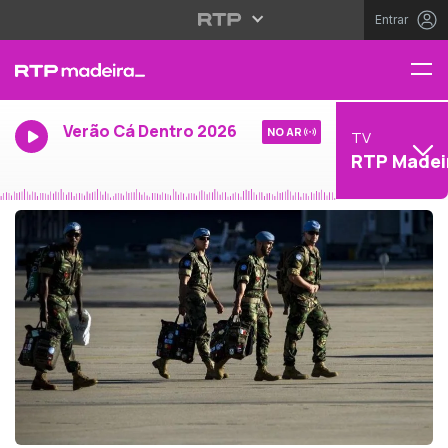
Entrar
Verão Cá Dentro 2026
NO AR
TV
RTP Madei