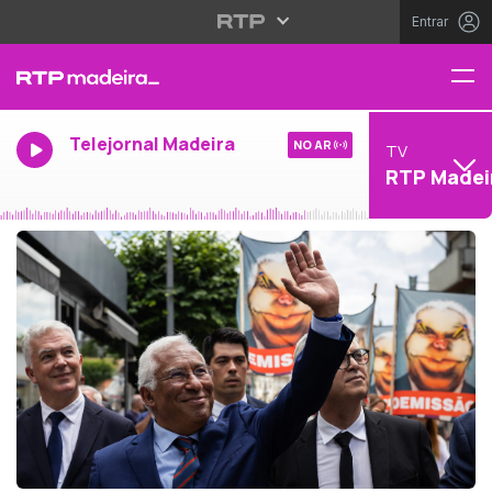
Entrar
Telejornal Madeira
NO AR
TV
RTP Madei