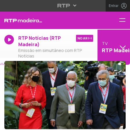
Entrar
RTP Notícias (RTP
NO AR
TV
Madeira)
RTP Madei
Emissão em simultâneo com RTP
Notícias