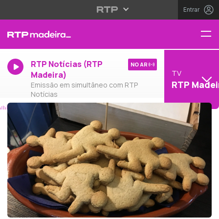
Entrar
RTP Notícias (RTP
NO AR
TV
Madeira)
RTP Madei
Emissão em simultâneo com RTP
Notícias