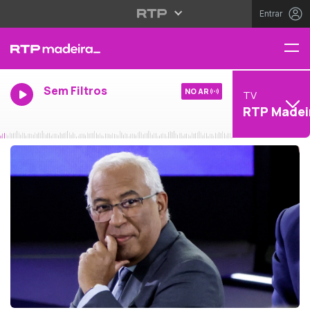
Entrar
Sem Filtros
NO AR
TV
RTP Madei