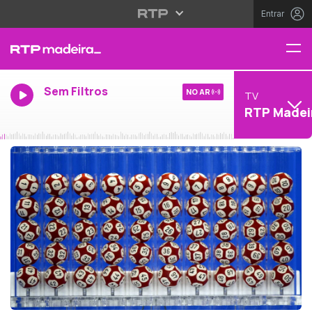
Entrar
Sem Filtros
NO AR
TV
RTP Madei