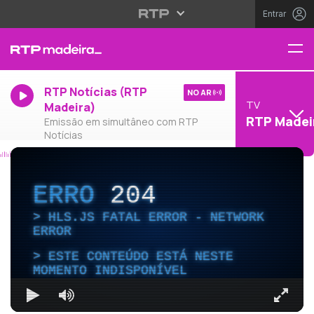
Entrar
RTP Notícias (RTP
NO AR
TV
Madeira)
RTP Madei
Emissão em simultâneo com RTP
Notícias
ERRO
204
HLS.JS FATAL ERROR - NETWORK
ERROR
ESTE CONTEÚDO ESTÁ NESTE
MOMENTO INDISPONÍVEL