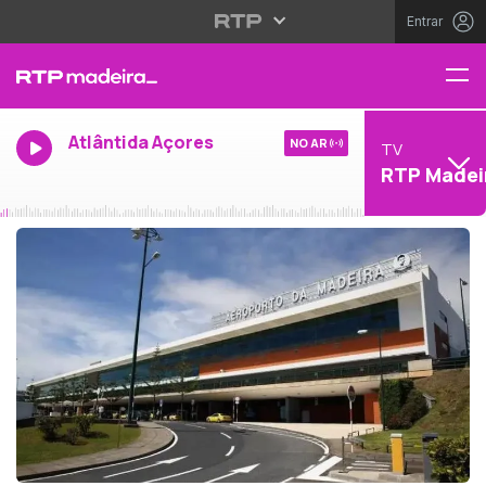
Entrar
Atlântida Açores
NO AR
TV
RTP Madei