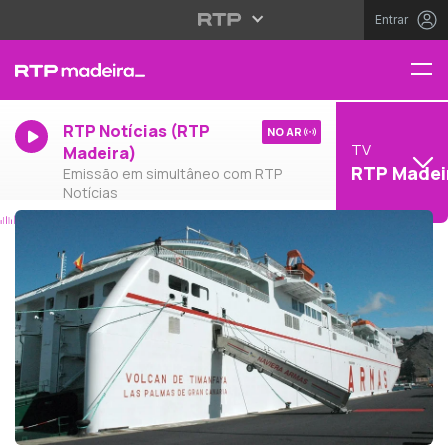
Entrar
RTP Notícias (RTP
NO AR
TV
Madeira)
RTP Madei
Emissão em simultâneo com RTP
Notícias