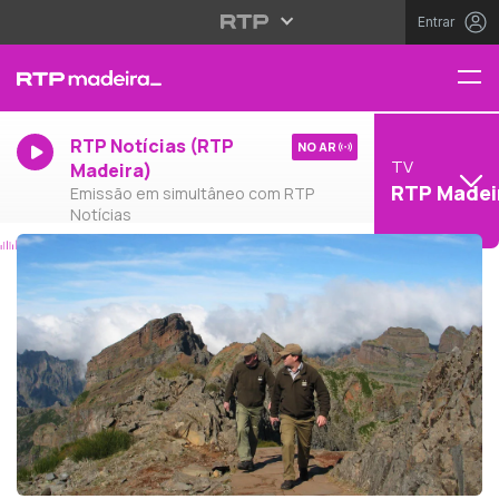
Entrar
RTP Notícias (RTP
NO AR
TV
Madeira)
RTP Madei
Emissão em simultâneo com RTP
Notícias