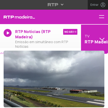
Entrar
RTP Notícias (RTP
NO AR
TV
Madeira)
RTP Madei
Emissão em simultâneo com RTP
Notícias