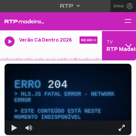
Entrar
Verão Cá Dentro 2026
NO AR
TV
RTP Madei
ERRO
204
HLS.JS FATAL ERROR - NETWORK
ERROR
ESTE CONTEÚDO ESTÁ NESTE
MOMENTO INDISPONÍVEL