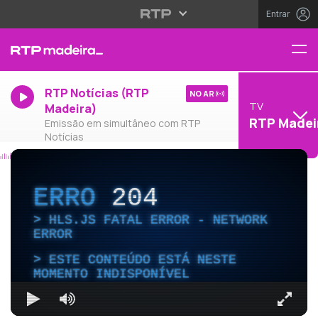
Entrar
RTP Notícias (RTP
NO AR
TV
Madeira)
RTP Madei
Emissão em simultâneo com RTP
Notícias
ERRO
204
HLS.JS FATAL ERROR - NETWORK
ERROR
ESTE CONTEÚDO ESTÁ NESTE
MOMENTO INDISPONÍVEL