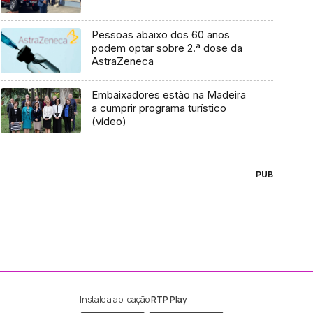
Pessoas abaixo dos 60 anos
podem optar sobre 2.ª dose da
AstraZeneca
Embaixadores estão na Madeira
a cumprir programa turístico
(vídeo)
PUB
Instale a aplicação
RTP Play
ebook da RTP Madeira
nstagram da RTP Madeira