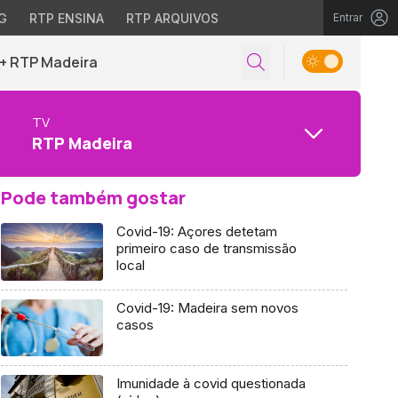
G
RTP ENSINA
RTP ARQUIVOS
Entrar
+ RTP Madeira
TV
RTP Madeira
Pode também gostar
Covid-19: Açores detetam
primeiro caso de transmissão
local
Covid-19: Madeira sem novos
casos
Imunidade à covid questionada