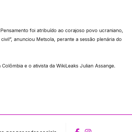
Pensamento foi atribuído ao corajoso povo ucraniano,
 civil”, anunciou Metsola, perante a sessão plenária do
 Colômbia e o ativista da WikiLeaks Julian Assange.
Aceder ao Fac
Aceder ao I