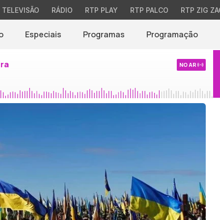
TELEVISÃO
RÁDIO
RTP PLAY
RTP PALCO
RTP ZIG ZA
o
Especiais
Programas
Programação
ira
NO AR