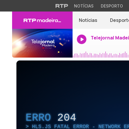
NOTÍCIAS
DESPORTO
Notícias
Desport
Telejornal Made
ERRO
204
HLS.JS FATAL ERROR - NETWORK E