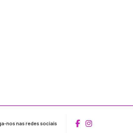
Aceder ao Fac
Aceder ao I
ga-nos nas redes sociais