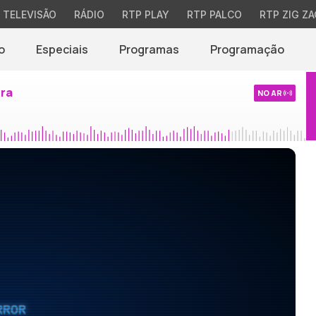
TELEVISÃO
RÁDIO
RTP PLAY
RTP PALCO
RTP ZIG ZA
o
Especiais
Programas
Programação
ira
NO AR
RROR