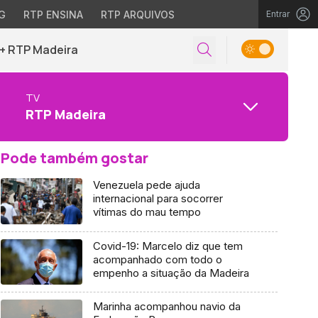
G
RTP ENSINA
RTP ARQUIVOS
Entrar
+ RTP Madeira
TV
RTP Madeira
Pode também gostar
Venezuela pede ajuda
internacional para socorrer
vítimas do mau tempo
Covid-19: Marcelo diz que tem
acompanhado com todo o
empenho a situação da Madeira
Marinha acompanhou navio da