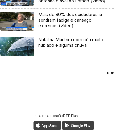
obtenha o aval do Estado (Vídeo)
Mais de 80% dos cuidadores já
sentiram fadiga e cansaço
extremos (vídeo)
Natal na Madeira com céu muito
nublado e alguma chuva
PUB
Instale a aplicação
RTP Play
ebook da RTP Madeira
nstagram da RTP Madeira