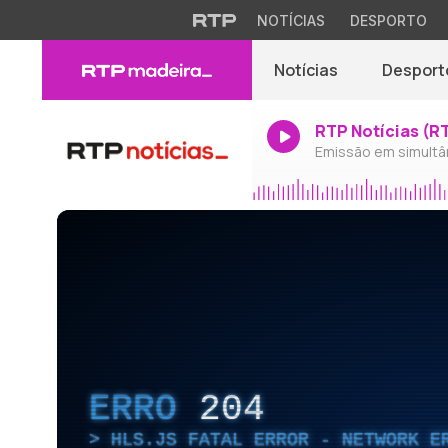
NOTÍCIAS
DESPORTO
Notícias
Desport
RTP Notícias (R
Emissão em simultâ
ERRO
204
HLS.JS FATAL ERROR - NETWORK E