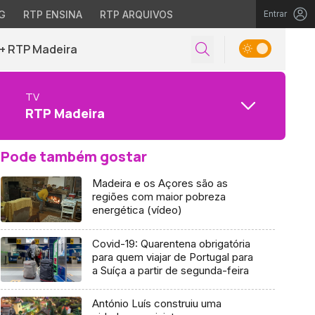
G
RTP ENSINA
RTP ARQUIVOS
Entrar
+ RTP Madeira
TV
RTP Madeira
Pode também gostar
Madeira e os Açores são as
regiões com maior pobreza
energética (vídeo)
Covid-19: Quarentena obrigatória
para quem viajar de Portugal para
a Suíça a partir de segunda-feira
António Luís construiu uma