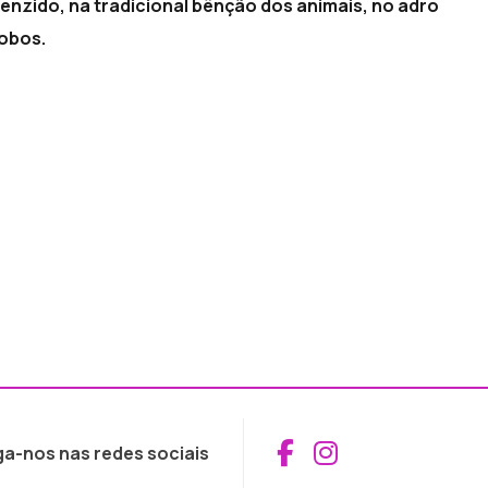
enzido, na tradicional bênção dos animais, no adro
obos.
Aceder ao Fac
Aceder ao I
ga-nos nas redes sociais