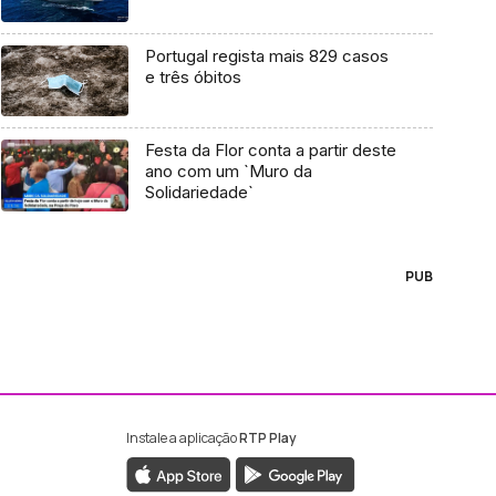
Portugal regista mais 829 casos
e três óbitos
Festa da Flor conta a partir deste
ano com um `Muro da
Solidariedade`
PUB
Instale a aplicação
RTP Play
ebook da RTP Madeira
nstagram da RTP Madeira