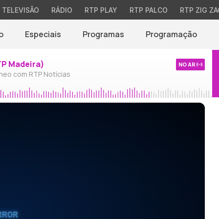
TELEVISÃO
RÁDIO
RTP PLAY
RTP PALCO
RTP ZIG ZA
o
Especiais
Programas
Programação
TP Madeira)
NO AR
neo com RTP Notícias
RROR