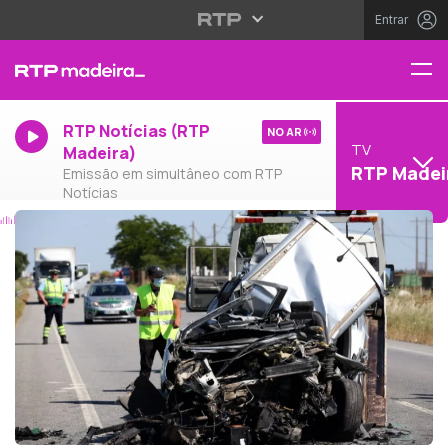
Entrar
RTP Notícias (RTP
NO AR
TV
Madeira)
RTP Madei
Emissão em simultâneo com RTP
Notícias