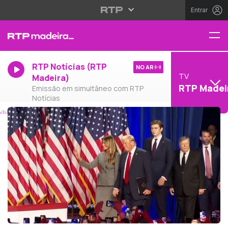
Entrar
RTP Notícias (RTP
NO AR
TV
Madeira)
RTP Madei
Emissão em simultâneo com RTP
Notícias