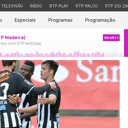
TELEVISÃO
RÁDIO
RTP PLAY
RTP PALCO
RTP ZIG ZA
o
Especiais
Programas
Programação
TP Madeira)
NO AR
neo com RTP Notícias