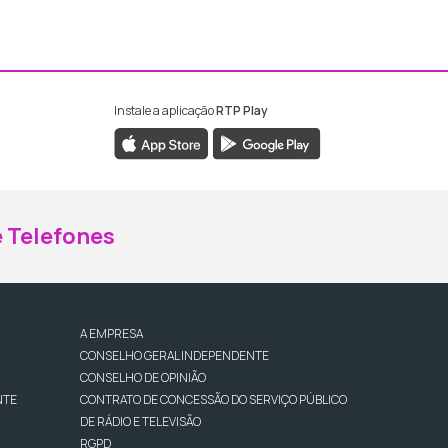
Instale a aplicação
RTP Play
ebook da RTP Madeira
nstagram da RTP Madeira
 Telefones
A EMPRESA
CONSELHO GERAL INDEPENDENTE
CONSELHO DE OPINIÃO
NTE
CONTRATO DE CONCESSÃO DO SERVIÇO PÚBLICO
DE RÁDIO E TELEVISÃO
RGPD