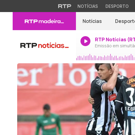
NOTÍCIAS
DESPORTO
Notícias
Desport
RTP Notícias (R
Emissão em simultâ