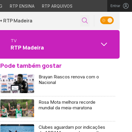
G
RTP ENSINA
RTP ARQUIVOS
Entrar
+ RTP Madeira
TV
RTP Madeira
Pode também gostar
Brayan Riascos renova com o
Nacional
Rosa Mota melhora recorde
mundial da meia-maratona
Clubes aguardam por indicações