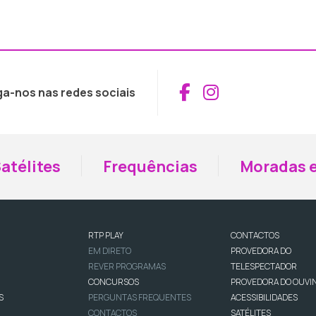
Aceder ao Fac
Aceder ao I
ga-nos nas redes sociais
atélites
Frequências
Moradas e
RTP PLAY
CONTACTOS
EM DIRETO
PROVEDORA DO
REVER PROGRAMAS
TELESPECTADOR
CONCURSOS
PROVEDORA DO OUVI
S
PERGUNTAS FREQUENTES
ACESSIBILIDADES
CONTACTOS
SATÉLITES