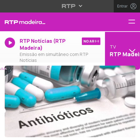
Entrar
RTP Notícias (RTP
NO AR
TV
Madeira)
RTP Madei
Emissão em simultâneo com RTP
Notícias