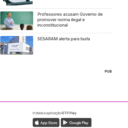
Professores acusam Governo de
promover norma ilegal e
inconstitucional
SESARAM alerta para burla
PUB
Instale a aplicação
RTP Play
ebook da RTP Madeira
nstagram da RTP Madeira