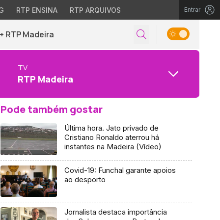
G
RTP ENSINA
RTP ARQUIVOS
Entrar
+ RTP Madeira
TV
RTP Madeira
Pode também gostar
Última hora. Jato privado de
Cristiano Ronaldo aterrou há
instantes na Madeira (Vídeo)
Covid-19: Funchal garante apoios
ao desporto
Jornalista destaca importância