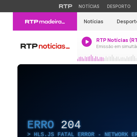
NOTÍCIAS
DESPORTO
Notícias
Desport
RTP Notícias (R
Emissão em simultâ
ERRO
204
HLS.JS FATAL ERROR - NETWORK E