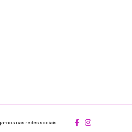
Aceder ao Fac
Aceder ao I
ga-nos nas redes sociais