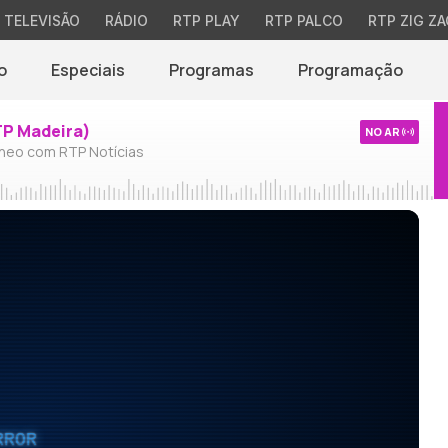
TELEVISÃO
RÁDIO
RTP PLAY
RTP PALCO
RTP ZIG ZA
o
Especiais
Programas
Programação
TP Madeira)
NO AR
neo com RTP Notícias
RROR