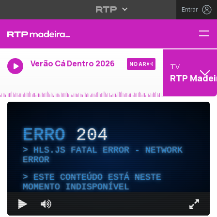
Entrar
Verão Cá Dentro 2026
NO AR
TV
RTP Madei
ERRO
204
HLS.JS FATAL ERROR - NETWORK
ERROR
ESTE CONTEÚDO ESTÁ NESTE
MOMENTO INDISPONÍVEL