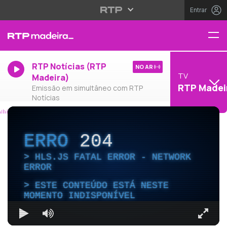
Entrar
RTP Notícias (RTP
NO AR
TV
Madeira)
RTP Madei
Emissão em simultâneo com RTP
Notícias
ERRO
204
HLS.JS FATAL ERROR - NETWORK
ERROR
ESTE CONTEÚDO ESTÁ NESTE
MOMENTO INDISPONÍVEL