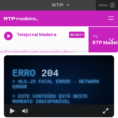
Entrar
Telejornal Madeira
NO AR
TV
RTP Madei
ERRO
204
HLS.JS FATAL ERROR - NETWORK
ERROR
ESTE CONTEÚDO ESTÁ NESTE
MOMENTO INDISPONÍVEL