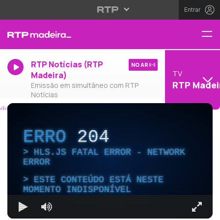
Entrar
RTP Notícias (RTP
NO AR
TV
Madeira)
RTP Madei
Emissão em simultâneo com RTP
Notícias
ERRO
204
HLS.JS FATAL ERROR - NETWORK
ERROR
ESTE CONTEÚDO ESTÁ NESTE
MOMENTO INDISPONÍVEL