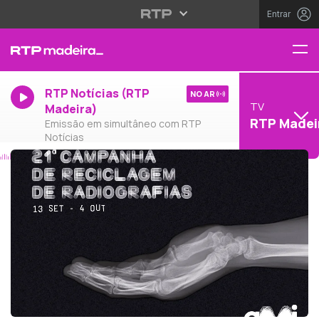
Entrar
RTP Notícias (RTP
NO AR
TV
Madeira)
RTP Madei
Emissão em simultâneo com RTP
Notícias