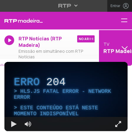
Entrar
RTP Notícias (RTP
NO AR
TV
Madeira)
RTP Madei
Emissão em simultâneo com RTP
Notícias
ERRO
204
HLS.JS FATAL ERROR - NETWORK
ERROR
ESTE CONTEÚDO ESTÁ NESTE
MOMENTO INDISPONÍVEL