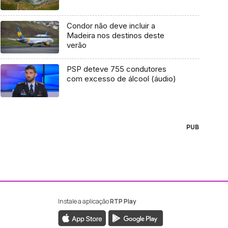
Condor não deve incluir a
Madeira nos destinos deste
verão
PSP deteve 755 condutores
com excesso de álcool (áudio)
PUB
Instale a aplicação
RTP Play
ebook da RTP Madeira
nstagram da RTP Madeira