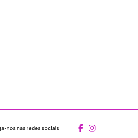
Aceder ao Fac
Aceder ao I
ga-nos nas redes sociais