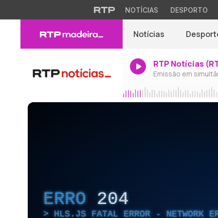
NOTÍCIAS
DESPORTO
Notícias
Desport
RTP Notícias (R
Emissão em simultâ
ERRO
204
HLS.JS FATAL ERROR - NETWORK E