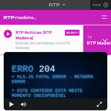
Entrar
RTP Notícias (RTP
NO AR
TV
Madeira)
RTP Madei
Emissão em simultâneo com RTP
Notícias
ERRO
204
HLS.JS FATAL ERROR - NETWORK
ERROR
ESTE CONTEÚDO ESTÁ NESTE
MOMENTO INDISPONÍVEL