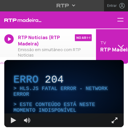
Entrar
RTP Notícias (RTP
NO AR
TV
Madeira)
RTP Madei
Emissão em simultâneo com RTP
Notícias
ERRO
204
HLS.JS FATAL ERROR - NETWORK
ERROR
ESTE CONTEÚDO ESTÁ NESTE
MOMENTO INDISPONÍVEL