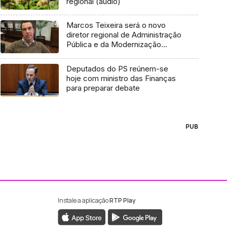
regional (áudio)
Marcos Teixeira será o novo
diretor regional de Administração
Pública e da Modernização
Administrativa
Deputados do PS reúnem-se
hoje com ministro das Finanças
para preparar debate
PUB
Instale a aplicação
RTP Play
ebook da RTP Madeira
nstagram da RTP Madeira