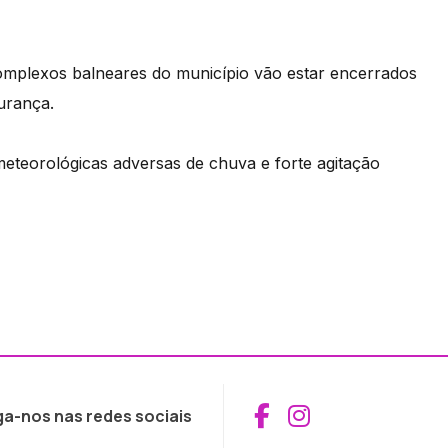
omplexos balneares do município vão estar encerrados
urança.
eteorológicas adversas de chuva e forte agitação
Aceder ao Fac
Aceder ao I
ga-nos nas redes sociais