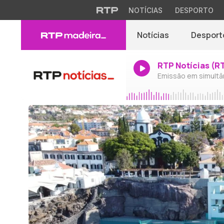
NOTÍCIAS
DESPORTO
Notícias
Desport
RTP Notícias (R
Emissão em simultâ