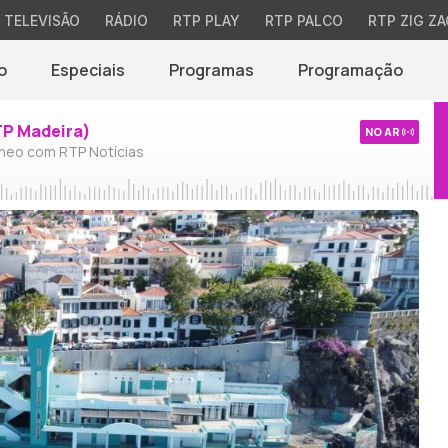
TELEVISÃO
RÁDIO
RTP PLAY
RTP PALCO
RTP ZIG ZA
o
Especiais
Programas
Programação
TP Madeira)
NO AR
neo com RTP Notícias