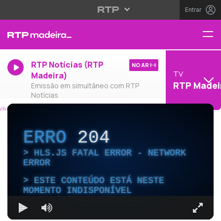
Entrar
RTP Notícias (RTP
NO AR
TV
Madeira)
RTP Madei
Emissão em simultâneo com RTP
Notícias
ERRO
204
HLS.JS FATAL ERROR - NETWORK
ERROR
ESTE CONTEÚDO ESTÁ NESTE
MOMENTO INDISPONÍVEL