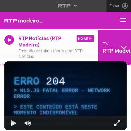
Entrar
RTP Notícias (RTP
NO AR
TV
Madeira)
RTP Madei
Emissão em simultâneo com RTP
Notícias
ERRO
204
HLS.JS FATAL ERROR - NETWORK
ERROR
ESTE CONTEÚDO ESTÁ NESTE
MOMENTO INDISPONÍVEL