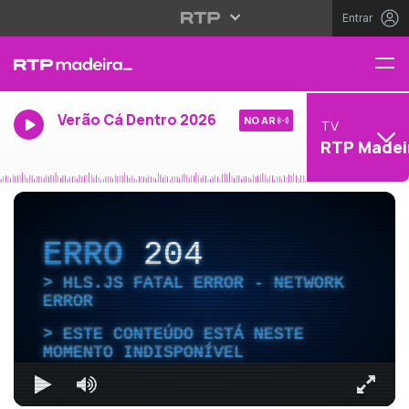
Entrar
Verão Cá Dentro 2026
NO AR
TV
RTP Madei
ERRO
204
HLS.JS FATAL ERROR - NETWORK
ERROR
ESTE CONTEÚDO ESTÁ NESTE
MOMENTO INDISPONÍVEL