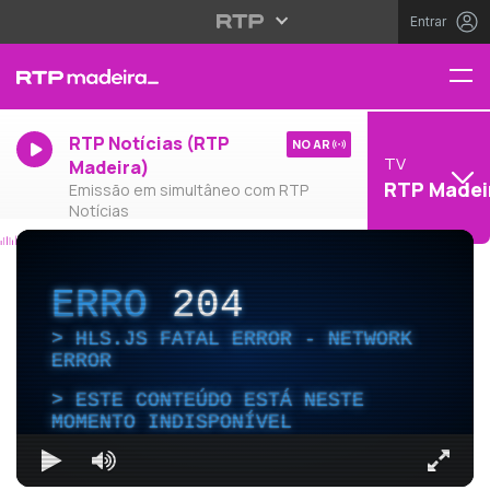
Entrar
RTP Notícias (RTP
NO AR
TV
Madeira)
RTP Madei
Emissão em simultâneo com RTP
Notícias
ERRO
204
HLS.JS FATAL ERROR - NETWORK
ERROR
ESTE CONTEÚDO ESTÁ NESTE
MOMENTO INDISPONÍVEL