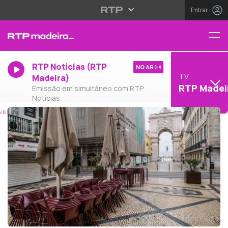
Entrar
RTP Notícias (RTP
NO AR
TV
Madeira)
RTP Madei
Emissão em simultâneo com RTP
Notícias