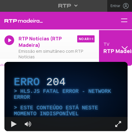
Entrar
RTP Notícias (RTP
NO AR
TV
Madeira)
RTP Madei
Emissão em simultâneo com RTP
Notícias
ERRO
204
HLS.JS FATAL ERROR - NETWORK
ERROR
ESTE CONTEÚDO ESTÁ NESTE
MOMENTO INDISPONÍVEL