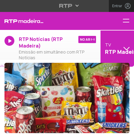
Entrar
RTP Notícias (RTP
NO AR
TV
Madeira)
RTP Madei
Emissão em simultâneo com RTP
Notícias