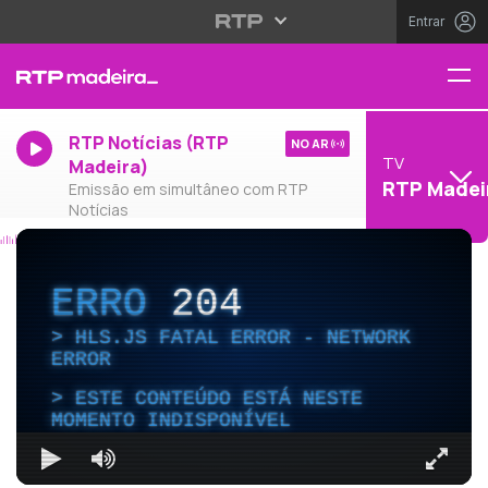
Entrar
RTP Notícias (RTP
NO AR
TV
Madeira)
RTP Madei
Emissão em simultâneo com RTP
Notícias
ERRO
204
HLS.JS FATAL ERROR - NETWORK
ERROR
ESTE CONTEÚDO ESTÁ NESTE
MOMENTO INDISPONÍVEL