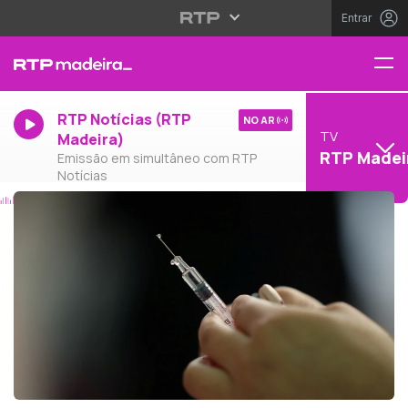
Entrar
RTP Notícias (RTP
NO AR
TV
Madeira)
RTP Madei
Emissão em simultâneo com RTP
Notícias